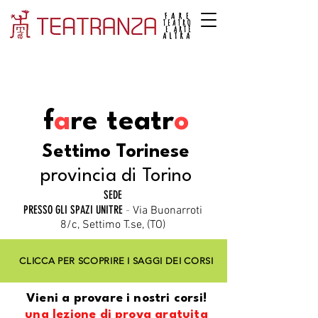
f
a
re teatr
o
Settimo Torinese
provincia di Torino
SEDE
PRESSO GLI SPAZI UNITRE
-
Via Buonarroti
8/c, Settimo T.se, (TO)
CLICCA PER SCOPRIRE I SAGGI DEI CORSI
Vieni a provare i nostri corsi!
una lezione di prova gratuita