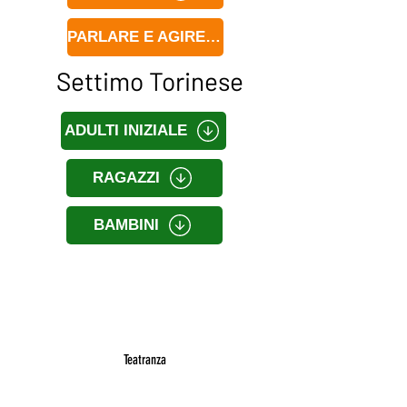
PARLARE E AGIRE IN PUBBLICO
Settimo Torinese
ADULTI INIZIALE
RAGAZZI
BAMBINI
Teatranza
Via Palestro 9, 10024 Moncalieri (TO)
Da lunedì al giovedì dalle 11 alle 17